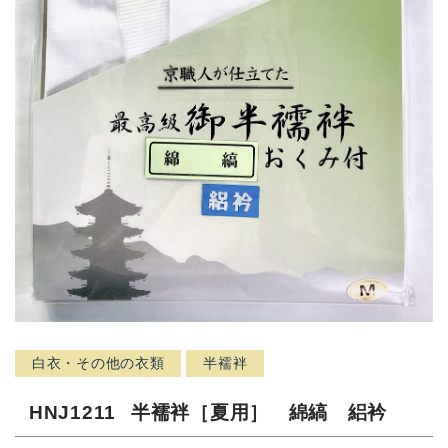
白衣・その他の衣類
半襦袢
HNJ1211
半襦袢［夏用］ 綿縞 絽衿