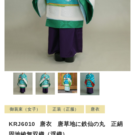
御装束（女子）
正装（正服）
唐衣
KRJ6010
唐衣 唐草地に鉄仙の丸 正絹
固地綾無双織（浮織）