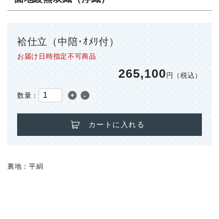
袷仕立（中陪･ｵﾒﾘ付）
お届け日時指定不可商品
265,100
円（税込）
数量：
+
-
カートに入れる
裏地：平絹