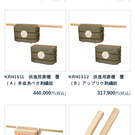
KRH1511
供進用唐櫃 覆
KRH1512
供進用唐櫃 覆
（Ａ）本金糸ベタ刺繍紋
（Ｂ）アップリケ刺繍紋
440,000
317,900
円(税込)
円(税込)