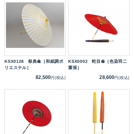
KSX0128
祭典傘［和紙調ポ
KSX0002
蛇目傘［色染羽二
リエステル］
重張］
82,500
28,600
円(税込)
円(税込)