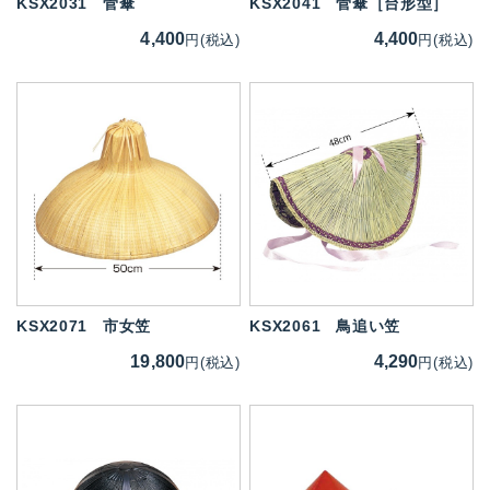
KSX2031
菅傘
KSX2041
菅傘［台形型］
4,400
4,400
円(税込)
円(税込)
KSX2071
市女笠
KSX2061
鳥追い笠
19,800
4,290
円(税込)
円(税込)