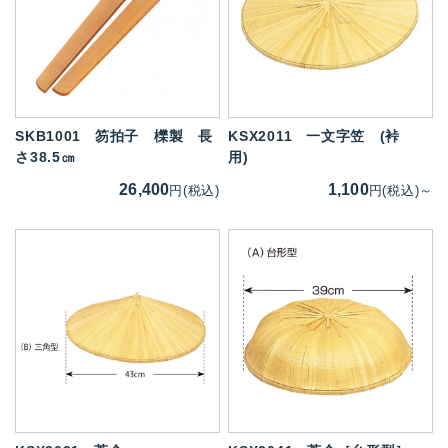
SKB1001
笏拍子 櫟製 長
KSX2011
一文字笠 (裃
さ38.5㎝
用)
26,400
1,100
円(税込)
円(税込)～