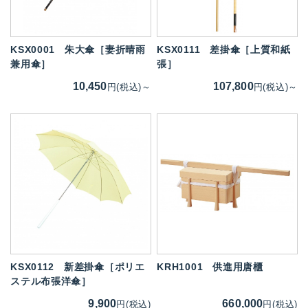
KSX0001
朱大傘［妻折晴雨
KSX0111
差掛傘［上質和紙
兼用傘］
張］
10,450
107,800
円(税込)～
円(税込)～
KSX0112
新差掛傘［ポリエ
KRH1001
供進用唐櫃
ステル布張洋傘］
9,900
660,000
円(税込)
円(税込)