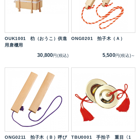
OUK1001
朸（おうこ）供進
ONG0201
拍子木（Ａ）
用唐櫃用
30,800
5,500
円(税込)
円(税込)～
ONG0211
拍子木（Ｂ）呼び
TBU0001
手拍子 重目〈1